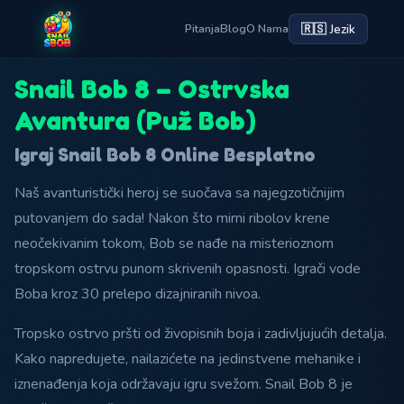
🇷🇸 Jezik
Pitanja
Blog
O Nama
Snail Bob 8 – Ostrvska
Avantura (Puž Bob)
Igraj Snail Bob 8 Online Besplatno
Naš avanturistički heroj se suočava sa najegzotičnijim
putovanjem do sada! Nakon što mirni ribolov krene
neočekivanim tokom, Bob se nađe na misterioznom
tropskom ostrvu punom skrivenih opasnosti. Igrači vode
Boba kroz 30 prelepo dizajniranih nivoa.
Tropsko ostrvo pršti od živopisnih boja i zadivljujućih detalja.
Kako napredujete, nailazićete na jedinstvene mehanike i
iznenađenja koja održavaju igru svežom. Snail Bob 8 je