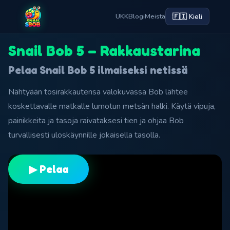
🇫🇮 Kieli
UKK
Blogi
Meistä
Snail Bob 5 – Rakkaustarina
Pelaa Snail Bob 5 ilmaiseksi netissä
Nähtyään tosirakkautensa valokuvassa Bob lähtee
koskettavalle matkalle lumotun metsän halki. Käytä vipuja,
painikkeita ja tasoja raivataksesi tien ja ohjaa Bob
turvallisesti uloskäynnille jokaisella tasolla.
▶ Pelaa