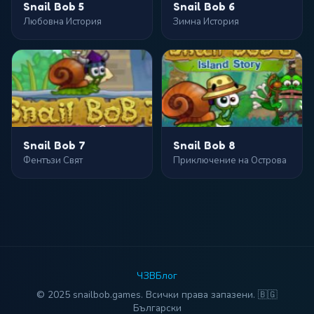
Snail Bob 5
Snail Bob 6
Любовна История
Зимна История
Snail Bob 7
Snail Bob 8
Фентъзи Свят
Приключение на Острова
ЧЗВ
Блог
© 2025 snailbob.games. Всички права запазени. 🇧🇬
Български