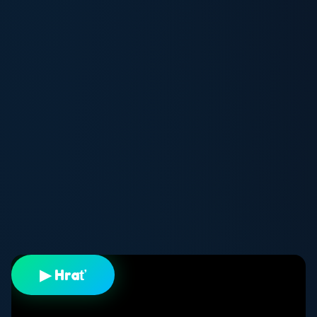
▶ Hrať