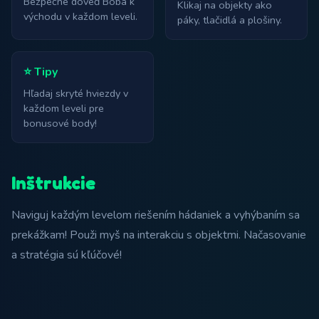
Bezpečne doveď Boba k
Klikaj na objekty ako
východu v každom leveli.
páky, tlačidlá a plošiny.
⭐ Tipy
Hľadaj skryté hviezdy v
každom leveli pre
bonusové body!
Inštrukcie
Naviguj každým levelom riešením hádaniek a vyhýbaním sa
prekážkam! Použi myš na interakciu s objektmi. Načasovanie
a stratégia sú kľúčové!