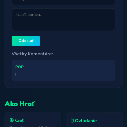
Odoslať
Všetky Komentáre:
POP
hi
Ako Hrať
🎯 Cieľ
🖱️ Ovládanie