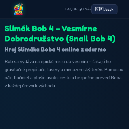
🇸🇰 Jazyk
FAQ
Blog
O Nás
Slimák Bob 4 – Vesmírne
Dobrodružstvo (Snail Bob 4)
Hraj Slimáka Boba 4 online zadarmo
Bob sa vydáva na epickú misiu do vesmíru – čakajú ho
gravitačné prepínače, lasery a mimozemský terén. Pomocou
pák, tlačidiel a plošín uvoľni cestu a bezpečne preveď Boba
v každej úrovni k východu.