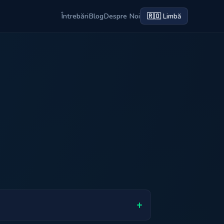
Întrebări
Blog
Despre Noi
🇷🇴 Limbă