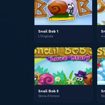
Snail Bob 1
Sn
L'Originale
Av
Snail Bob 5
Sn
Storia d'Amore
St