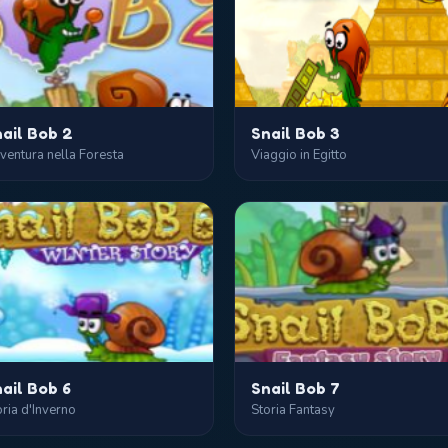
ail Bob 2
Snail Bob 3
ventura nella Foresta
Viaggio in Egitto
ail Bob 6
Snail Bob 7
oria d'Inverno
Storia Fantasy