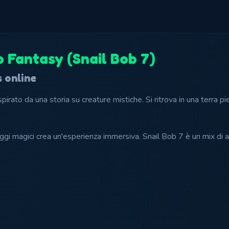
 Fantasy (Snail Bob 7)
s online
pirato da una storia su creature mistiche. Si ritrova in una terra p
i magici crea un'esperienza immersiva. Snail Bob 7 è un mix di av