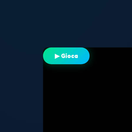
▶ Gioca